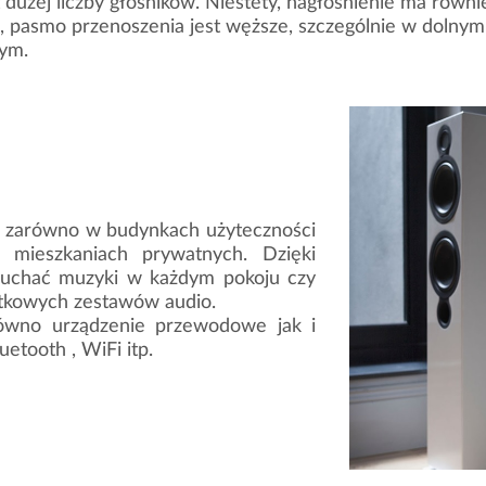
et dużej liczby głośników. Niestety, nagłośnienie ma ró
 pasmo przenoszenia jest węższe, szczególnie w dolnym
ym.
ę zarówno w budynkach użyteczności
w mieszkaniach prywatnych. Dzięki
uchać muzyki w każdym pokoju czy
tkowych zestawów audio.
ówno urządzenie przewodowe jak i
tooth , WiFi itp.