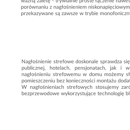
ważną zaletę - trywialnie proste łączenie naw
porównaniu z nagłośnieniem niskonapięciowym,
przekazywane są zawsze w trybie monofoniczn
Nagłośnienie strefowe doskonale sprawdza si
publicznej, hotelach, pensjonatach, jak i 
nagłośnieniu strefowemu w domu możemy sł
pomieszczeniu bez konieczności montażu doda
W nagłośnieniach strefowych stosujemy zar
bezprzewodowe wykorzystujące technologię blue