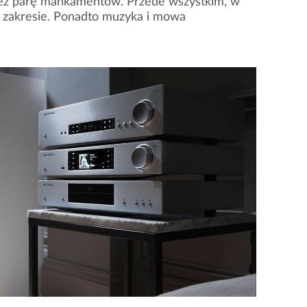
wnież parę mankamentów. Przede wszystkim, w
 zakresie. Ponadto muzyka i mowa