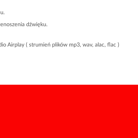
u.
zenoszenia dźwięku.
Airplay ( strumień plików mp3, wav, alac, flac )