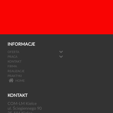
INFORMACJE
OFERTA
PRACA
KONTAKT
FIRMA
REALIZACJE
PRAKTYKI
HOME
KONTAKT
COM-LM Kielce
ul. Ściegiennego 90