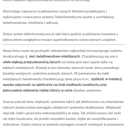
Wychodząc naprzeciw oczekiwaniom naszych klientów projektujemy i
wykonujemy nowoczesne systemy Teleinformatyczne oparte o architekturę
światłowodową, miedzianą i radiową.
Dobry system teleinformatyczny to taki który spełnia oczekiwania inwestora a
jednocześnie uwzględnia rosnące zapotrzebowania nowoczesnych urządzeń.
Nasza firma może się pochwalić wdrażaniem najbardziej innowacyjnego systemu
strukturalnego tj.
sieci światłowodowo-miedzianych
. Charakteryzują się one o
wiele większą przepustowością danych
niż tradycyjne sieci oparte tylko na
kablach miedzianych. Rozwój w tym kierunku wymusił rynek, który potrzebuje
bardziej wydajnych systemów przesyłu danych. W porównaniu do kabli
miedzianych światłowody charakteryzują same plusy m.in.:
szybkość w instalacji,
wysoka odporność na zakłócenia czy brak możliwości podsłuchu przy
jednocześnie relatywnie niskiej różnicy w cenie
obydwu systemów.
Jeszcze parę lat temu większość systemów takich jak telefoniczne czy internetowe
różnych producentów wymagała odrębnych systemów okablowania. Większość
wtyczek, kabli i gniaz była niekompatybilna ze sobą. Tak zróżnicowana sieć była
nie tylko kosztowna, ale przede wszystkim bardzo ciężka do zmodyfikowania i
rozbudowy. Każda zmiana w systemie wymagała nowych rozwiązań w przesyłaniu