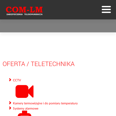
OFERTA
/
TELETECHNIKA
CCTV
Kamery termowizyjne i do pomiaru temperatury
Systemy alarmowe