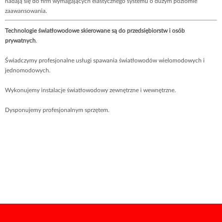
nadają się do firm wymagających elastycznego systemu o dużym poziomie
zaawansowania.
Technologie światłowodowe skierowane są do przedsiębiorstw i osób
prywatnych
.
Świadczymy profesjonalne usługi spawania światłowodów wielomodowych i
jednomodowych.
Wykonujemy instalacje światłowodowy zewnętrzne i wewnętrzne.
Dysponujemy profesjonalnym sprzętem.