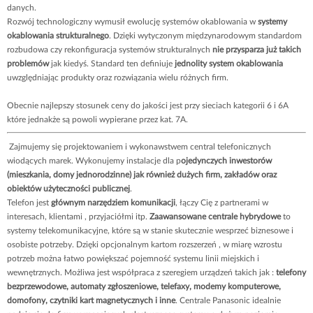
danych.
Rozwój technologiczny wymusił ewolucję systemów okablowania w
systemy
okablowania strukturalnego
. Dzięki wytyczonym międzynarodowym standardom
rozbudowa czy rekonfiguracja systemów strukturalnych
nie przysparza już takich
problemów
jak kiedyś. Standard ten definiuje
jednolity system okablowania
uwzględniając produkty oraz rozwiązania wielu różnych firm.
Obecnie najlepszy stosunek ceny do jakości jest przy sieciach kategorii 6 i 6A
które jednakże są powoli wypierane przez kat. 7A.
Zajmujemy się projektowaniem i wykonawstwem central telefonicznych
wiodących marek. Wykonujemy instalacje dla p
ojedynczych inwestorów
(mieszkania, domy jednorodzinne) jak również dużych firm, zakładów oraz
obiektów użyteczności publicznej
.
Telefon jest
głównym narzędziem komunikacji
, łączy Cię z partnerami w
interesach, klientami , przyjaciółmi itp.
Zaawansowane centrale hybrydowe
to
systemy telekomunikacyjne, które są w stanie skutecznie wesprzeć biznesowe i
osobiste potrzeby. Dzięki opcjonalnym kartom rozszerzeń , w miarę wzrostu
potrzeb można łatwo powiększać pojemność systemu linii miejskich i
wewnętrznych. Możliwa jest współpraca z szeregiem urządzeń takich jak :
telefony
bezprzewodowe, automaty zgłoszeniowe, telefaxy, modemy komputerowe,
domofony, czytniki kart magnetycznych i inne
. Centrale Panasonic idealnie